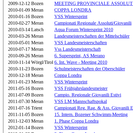
2009-12-12
Bozen
MEETING PROVINCIALE ASSOLU
2010-01-09
Meran
COPPA LONDRA
2010-01-16
Bozen
VSS Wintersprint
2010-02-27
Meran
Campionati Regionale Assoluti/Giovanili
2010-03-14
Latsch
Aqua Forum Wintersprint 2010
2010-03-26
Meran
Landesmeisterschaften der Mittelschüler
2010-05-01
Meran
VSS Landesmeisterschaften
2010-07-17
Meran
Vss Landesmeisterschaft
2010-09-26
Meran
6. Supersprint, AS Merano
2010-11-14
Wörgl/Tirol
6. Int. Wave - Meeting 2010
2010-11-23
Bozen
Schulmeisterschaften der Oberschüler
2010-12-18
Meran
Coppa Londra
2011-01-23
Meran
VSS Wintersprint
2011-05-16
Bozen
VSS Frühjahrslandesmeister
2011-07-09
Bozen
Campio. Regionale Giovanili Estivi
2011-07-30
Meran
VSS LM Mannschaftspokal
2011-07-16
Trient
Campionati Reg. Rag. & Ass. Giovanili 
2011-11-05
Bozen
15. Intern. Bozener Schwimm-Meeting
2011-12-03
Meran
1. Phase Coppa Londra
2012-01-14
Bozen
VSS Wintersprint