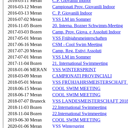
2016-03-11
Meran
C.P. Giovanili Indoor
2016-03-12
Meran
Campionati Prov. Giovanili Indoor
2016-03-13
Meran
C. P. Giovanili Indoor
2016-07-02
Meran
VSS LM im Sommer
2016-11-05
Bozen
20. Interna. Bozner Schwimm-Meeting
2017-03-03
Bozen
Camp. Prov. Giova. e Assoluti Indoor
2017-05-01
Meran
VSS Frühjahrsmeisterschaften
2017-06-16
Meran
CSM - Cool Swim Meeting
2017-07-20
Meran
Camp. Reg. Estivi Assoluti
2017-07-01
Meran
VSS LM im Sommer
2017-11-04
Bozen
21. International Swimmeeting
2018-01-06
MERAN
VSS WINTERSPRINT
2018-03-09
Meran
CAMPIONATI PROVINCIALI
2018-05-01
Meran
VSS FRÜHJAHRSMEISTERSCHAFT Ab
2018-06-15
Meran
COOL SWIM MEETING
2018-06-17
Meran
COOL SWIM MEETING
2018-07-07
Bruneck
VSS LANDESMEISTERSCHAFT 201
2018-11-03
Bozen
22.International Swimmeeting
2018-11-04
Bozen
22.International Swimmeeting
2019-06-30
Meran
COOL SWIM MEETING
2020-01-06
Meran
VSS Wintersprint