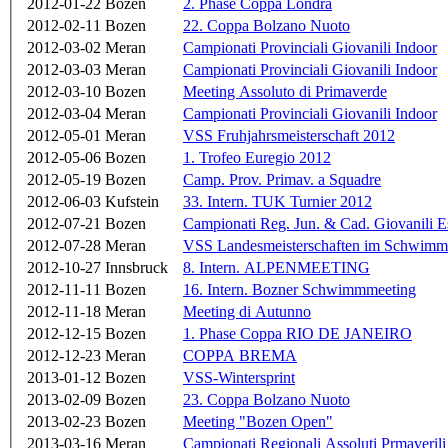
2012-01-22
Bozen
2. Phase Coppa Londra
2012-02-11
Bozen
22. Coppa Bolzano Nuoto
2012-03-02
Meran
Campionati Provinciali Giovanili Indoor
2012-03-03
Meran
Campionati Provinciali Giovanili Indoor
2012-03-10
Bozen
Meeting Assoluto di Primaverde
2012-03-04
Meran
Campionati Provinciali Giovanili Indoor
2012-05-01
Meran
VSS Fruhjahrsmeisterschaft 2012
2012-05-06
Bozen
1. Trofeo Euregio 2012
2012-05-19
Bozen
Camp. Prov. Primav. a Squadre
2012-06-03
Kufstein
33. Intern. TUK Turnier 2012
2012-07-21
Bozen
Campionati Reg. Jun. & Cad. Giovanili E
2012-07-28
Meran
VSS Landesmeisterschaften im Schwim
2012-10-27
Innsbruck
8. Intern. ALPENMEETING
2012-11-11
Bozen
16. Intern. Bozner Schwimmmeeting
2012-11-18
Meran
Meeting di Autunno
2012-12-15
Bozen
1. Phase Coppa RIO DE JANEIRO
2012-12-23
Meran
COPPA BREMA
2013-01-12
Bozen
VSS-Wintersprint
2013-02-09
Bozen
23. Coppa Bolzano Nuoto
2013-02-23
Bozen
Meeting "Bozen Open"
2013-03-16
Meran
Campionati Regionali Assoluti Prmaverili