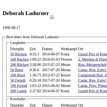
Deborah Ladurner
1996-08-17
Best times from Deborah Ladurner
Langbahn
Disziplin
Zeit
Datum
Wettkampf
Ort
50 Rücken
0:32.1
2014-06-07
Kranj
Grand Prix of Kra
100 Rücken
1:09.22
2014-05-03
Florenz
2. Meeting di Prim
200 Rücken
2:28.06
2015-07-23
Meran
Reg.-Meisterschaft
50 Brust
0:36.6
2017-07-20
Meran
Camp. Reg. Estivi 
100 Brust
1:30.75
2012-07-21
Bozen
Campionati Reg. J
50 Freistil
0:29.18
2017-07-20
Meran
Camp. Reg. Estivi 
100 Freistil
1:03.22
2015-06-02
Meran
Camp. Prov. Prima
200 Lagen
2:37.82
2014-06-07
Kranj
Grand Prix of Kra
Kurzbahn
Disziplin
Zeit
Datum
Wettkampf
Ort