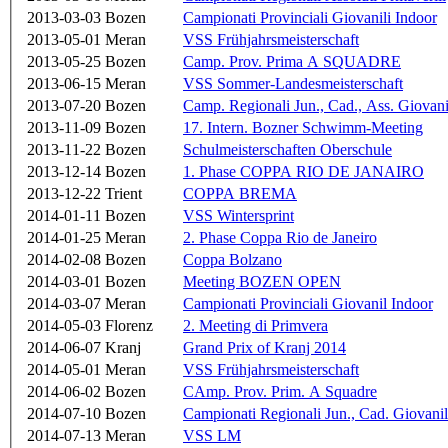
2013-03-03
Bozen
Campionati Provinciali Giovanili Indoor
2013-05-01
Meran
VSS Frühjahrsmeisterschaft
2013-05-25
Bozen
Camp. Prov. Prima A SQUADRE
2013-06-15
Meran
VSS Sommer-Landesmeisterschaft
2013-07-20
Bozen
Camp. Regionali Jun., Cad., Ass. Giovan
2013-11-09
Bozen
17. Intern. Bozner Schwimm-Meeting
2013-11-22
Bozen
Schulmeisterschaften Oberschule
2013-12-14
Bozen
1. Phase COPPA RIO DE JANAIRO
2013-12-22
Trient
COPPA BREMA
2014-01-11
Bozen
VSS Wintersprint
2014-01-25
Meran
2. Phase Coppa Rio de Janeiro
2014-02-08
Bozen
Coppa Bolzano
2014-03-01
Bozen
Meeting BOZEN OPEN
2014-03-07
Meran
Campionati Provinciali Giovanil Indoor
2014-05-03
Florenz
2. Meeting di Primvera
2014-06-07
Kranj
Grand Prix of Kranj 2014
2014-05-01
Meran
VSS Frühjahrsmeisterschaft
2014-06-02
Bozen
CAmp. Prov. Prim. A Squadre
2014-07-10
Bozen
Campionati Regionali Jun., Cad. Giovanil
2014-07-13
Meran
VSS LM