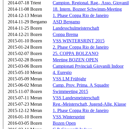
2014-07-18
Trient
Campion. Regional. Rag., Asso. Giovanil
2014-11-08
Bozen
18. Intern. Bozner Schwimm-Meeting
2014-12-13
Meran
1. Phase Coppa Rio de Janeiro
2014-11-29
Bergamo
ASD Bergamo
2014-11-25
Bozen
Landesschulmeisterschaft
2014-12-21
Bozen
Coppa Brema
2015-01-10
Bozen
VSS WINTERSRINT 2015
2015-01-24
Bozen
2. Phase Coppa Rio de Janeiro
2015-02-07
Bozen
25. COPPA BOLZANO
2015-02-28
Bozen
Meeting BOZEN OPEN
2015-03-06
Bozen
Campionati Prvinciali Giovanili Indoor
2015-05-10
Meran
4. Euregio
2015-05-09
Meran
VSS LM Frühjahr
2015-06-02
Meran
Camp. Prov. Prima. A Squadre
2015-11-07
Bozen
Swimmeeting 2015
2015-07-11
Meran
VSS Landesmeisterschaft
2015-07-23
Meran
Reg.-Meisterschaft, Jugend-Allg. Klasse
2015-12-12
Meran
1. Phase Coppa Rio de Janeiro
2016-01-10
Bozen
VSS Wintersprint
2016-03-05
Bozen
Bozen Open