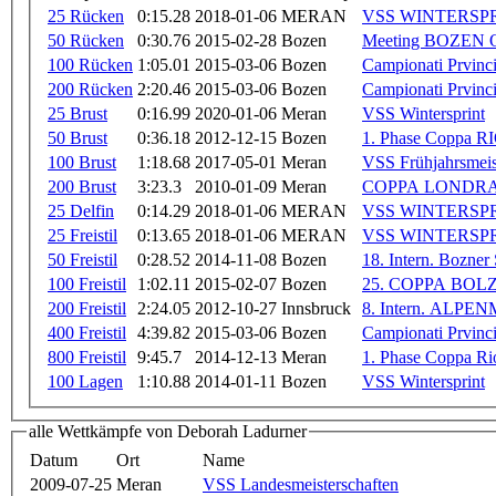
25 Rücken
0:15.28
2018-01-06
MERAN
VSS WINTERSP
50 Rücken
0:30.76
2015-02-28
Bozen
Meeting BOZEN
100 Rücken
1:05.01
2015-03-06
Bozen
Campionati Prvinci
200 Rücken
2:20.46
2015-03-06
Bozen
Campionati Prvinci
25 Brust
0:16.99
2020-01-06
Meran
VSS Wintersprint
50 Brust
0:36.18
2012-12-15
Bozen
1. Phase Coppa 
100 Brust
1:18.68
2017-05-01
Meran
VSS Frühjahrsmeis
200 Brust
3:23.3
2010-01-09
Meran
COPPA LONDR
25 Delfin
0:14.29
2018-01-06
MERAN
VSS WINTERSP
25 Freistil
0:13.65
2018-01-06
MERAN
VSS WINTERSP
50 Freistil
0:28.52
2014-11-08
Bozen
18. Intern. Bozne
100 Freistil
1:02.11
2015-02-07
Bozen
25. COPPA BO
200 Freistil
2:24.05
2012-10-27
Innsbruck
8. Intern. ALP
400 Freistil
4:39.82
2015-03-06
Bozen
Campionati Prvinci
800 Freistil
9:45.7
2014-12-13
Meran
1. Phase Coppa Rio
100 Lagen
1:10.88
2014-01-11
Bozen
VSS Wintersprint
alle Wettkämpfe von Deborah Ladurner
Datum
Ort
Name
2009-07-25
Meran
VSS Landesmeisterschaften