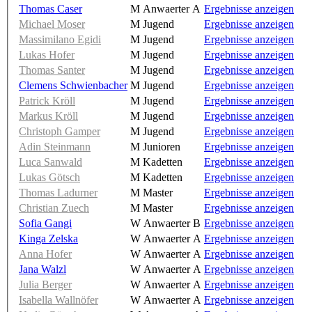
Thomas Caser
M Anwaerter A
Ergebnisse anzeigen
Michael Moser
M Jugend
Ergebnisse anzeigen
Massimilano Egidi
M Jugend
Ergebnisse anzeigen
Lukas Hofer
M Jugend
Ergebnisse anzeigen
Thomas Santer
M Jugend
Ergebnisse anzeigen
Clemens Schwienbacher
M Jugend
Ergebnisse anzeigen
Patrick Kröll
M Jugend
Ergebnisse anzeigen
Markus Kröll
M Jugend
Ergebnisse anzeigen
Christoph Gamper
M Jugend
Ergebnisse anzeigen
Adin Steinmann
M Junioren
Ergebnisse anzeigen
Luca Sanwald
M Kadetten
Ergebnisse anzeigen
Lukas Götsch
M Kadetten
Ergebnisse anzeigen
Thomas Ladurner
M Master
Ergebnisse anzeigen
Christian Zuech
M Master
Ergebnisse anzeigen
Sofia Gangi
W Anwaerter B
Ergebnisse anzeigen
Kinga Zelska
W Anwaerter A
Ergebnisse anzeigen
Anna Hofer
W Anwaerter A
Ergebnisse anzeigen
Jana Walzl
W Anwaerter A
Ergebnisse anzeigen
Julia Berger
W Anwaerter A
Ergebnisse anzeigen
Isabella Wallnöfer
W Anwaerter A
Ergebnisse anzeigen