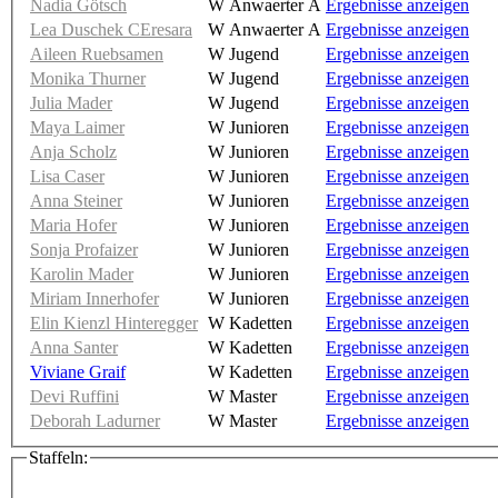
Nadia Götsch
W Anwaerter A
Ergebnisse anzeigen
Lea Duschek CEresara
W Anwaerter A
Ergebnisse anzeigen
Aileen Ruebsamen
W Jugend
Ergebnisse anzeigen
Monika Thurner
W Jugend
Ergebnisse anzeigen
Julia Mader
W Jugend
Ergebnisse anzeigen
Maya Laimer
W Junioren
Ergebnisse anzeigen
Anja Scholz
W Junioren
Ergebnisse anzeigen
Lisa Caser
W Junioren
Ergebnisse anzeigen
Anna Steiner
W Junioren
Ergebnisse anzeigen
Maria Hofer
W Junioren
Ergebnisse anzeigen
Sonja Profaizer
W Junioren
Ergebnisse anzeigen
Karolin Mader
W Junioren
Ergebnisse anzeigen
Miriam Innerhofer
W Junioren
Ergebnisse anzeigen
Elin Kienzl Hinteregger
W Kadetten
Ergebnisse anzeigen
Anna Santer
W Kadetten
Ergebnisse anzeigen
Viviane Graif
W Kadetten
Ergebnisse anzeigen
Devi Ruffini
W Master
Ergebnisse anzeigen
Deborah Ladurner
W Master
Ergebnisse anzeigen
Staffeln: