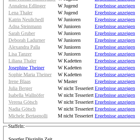
Annalena Edlinger
W Jugend
Ergebnisse anzeigen
Lena Thaler
W Jugend
Ergebnisse anzeigen
Katrin Neulichedl
W Junioren
Ergebnisse anzeigen
Adna Steinmann
W Junioren
Ergebnisse anzeigen
Sarah Gruber
W Junioren
Ergebnisse anzeigen
Deborah Ladurner
W Junioren
Ergebnisse anzeigen
Alexandra Palla
W Junioren
Ergebnisse anzeigen
Lisa Tanzer
W Junioren
Ergebnisse anzeigen
Liliana Thaler
W Kadetten
Ergebnisse anzeigen
Josephine Theiner
W Kadetten
Ergebnisse anzeigen
Sophie Maria Theiner
W Kadetten
Ergebnisse anzeigen
Irene Blaas
W Master
Ergebnisse anzeigen
Julia Berger
W nicht Tesseriert
Ergebnisse anzeigen
Isabella Wallnöfer
W nicht Tesseriert
Ergebnisse anzeigen
Verena Götsch
W nicht Tesseriert
Ergebnisse anzeigen
Nadia Götsch
W nicht Tesseriert
Ergebnisse anzeigen
Michele Bertagnolli
M nicht Tesseriert
Ergebnisse anzeigen
Staffeln:
Sportler
Disziplin
Zeit