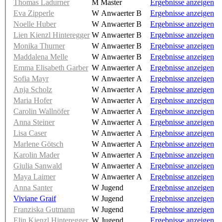
Thomas Ladurner
M Master
Ergebnisse anzeigen
Eva Zipperle
W Anwaerter B
Ergebnisse anzeigen
Noelle Huber
W Anwaerter B
Ergebnisse anzeigen
Lien Kienzl Hinteregger
W Anwaerter B
Ergebnisse anzeigen
Monika Thurner
W Anwaerter B
Ergebnisse anzeigen
Maddalena Melle
W Anwaerter B
Ergebnisse anzeigen
Emma Elisabeth Garber
W Anwaerter A
Ergebnisse anzeigen
Sofia Mayr
W Anwaerter A
Ergebnisse anzeigen
Anja Scholz
W Anwaerter A
Ergebnisse anzeigen
Maria Hofer
W Anwaerter A
Ergebnisse anzeigen
Carolin Wallnöfer
W Anwaerter A
Ergebnisse anzeigen
Anna Steiner
W Anwaerter A
Ergebnisse anzeigen
Lisa Caser
W Anwaerter A
Ergebnisse anzeigen
Marlene Götsch
W Anwaerter A
Ergebnisse anzeigen
Karolin Mader
W Anwaerter A
Ergebnisse anzeigen
Giulia Sanwald
W Anwaerter A
Ergebnisse anzeigen
Maya Laimer
W Anwaerter A
Ergebnisse anzeigen
Anna Santer
W Jugend
Ergebnisse anzeigen
Viviane Graif
W Jugend
Ergebnisse anzeigen
Franziska Gutmann
W Jugend
Ergebnisse anzeigen
Elin Kienzl Hinteregger
W Jugend
Ergebnisse anzeigen