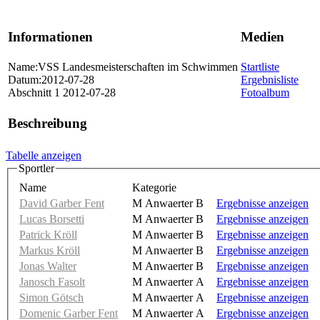
Informationen
Medien
Name:VSS Landesmeisterschaften im Schwimmen
Startliste
Datum:2012-07-28
Ergebnisliste
Abschnitt 1 2012-07-28
Fotoalbum
Beschreibung
Tabelle anzeigen
Sportler
Name
Kategorie
David Garber Fent
M Anwaerter B
Ergebnisse anzeigen
Lucas Borsetti
M Anwaerter B
Ergebnisse anzeigen
Patrick Kröll
M Anwaerter B
Ergebnisse anzeigen
Markus Kröll
M Anwaerter B
Ergebnisse anzeigen
Jonas Walter
M Anwaerter B
Ergebnisse anzeigen
Janosch Fasolt
M Anwaerter A
Ergebnisse anzeigen
Simon Götsch
M Anwaerter A
Ergebnisse anzeigen
Domenic Garber Fent
M Anwaerter A
Ergebnisse anzeigen