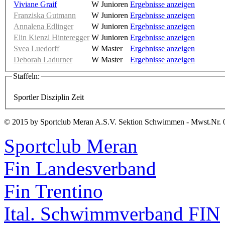
Viviane Graif
W Junioren
Ergebnisse anzeigen
Franziska Gutmann
W Junioren
Ergebnisse anzeigen
Annalena Edlinger
W Junioren
Ergebnisse anzeigen
Elin Kienzl Hinteregger
W Junioren
Ergebnisse anzeigen
Svea Luedorff
W Master
Ergebnisse anzeigen
Deborah Ladurner
W Master
Ergebnisse anzeigen
Staffeln:
Sportler
Disziplin
Zeit
© 2015 by Sportclub Meran A.S.V. Sektion Schwimmen - Mwst.Nr. 
Sportclub Meran
Fin Landesverband
Fin Trentino
Ital. Schwimmverband FIN