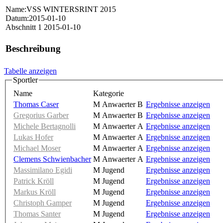
Name:VSS WINTERSRINT 2015
Datum:2015-01-10
Abschnitt 1 2015-01-10
Beschreibung
Tabelle anzeigen
Sportler
Name
Kategorie
Thomas Caser
M Anwaerter B
Ergebnisse anzeigen
Gregorius Garber
M Anwaerter B
Ergebnisse anzeigen
Michele Bertagnolli
M Anwaerter A
Ergebnisse anzeigen
Lukas Hofer
M Anwaerter A
Ergebnisse anzeigen
Michael Moser
M Anwaerter A
Ergebnisse anzeigen
Clemens Schwienbacher
M Anwaerter A
Ergebnisse anzeigen
Massimilano Egidi
M Jugend
Ergebnisse anzeigen
Patrick Kröll
M Jugend
Ergebnisse anzeigen
Markus Kröll
M Jugend
Ergebnisse anzeigen
Christoph Gamper
M Jugend
Ergebnisse anzeigen
Thomas Santer
M Jugend
Ergebnisse anzeigen