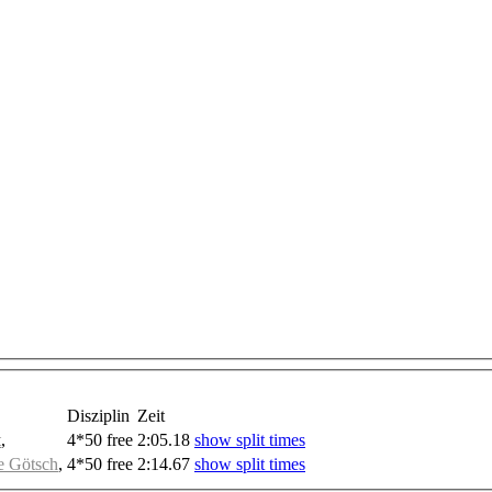
Disziplin
Zeit
t
,
4*50 free
2:05.18
show split times
e Götsch
,
4*50 free
2:14.67
show split times