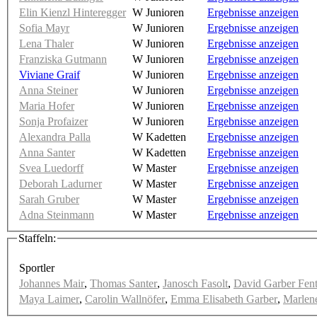
Elin Kienzl Hinteregger
W Junioren
Ergebnisse anzeigen
Sofia Mayr
W Junioren
Ergebnisse anzeigen
Lena Thaler
W Junioren
Ergebnisse anzeigen
Franziska Gutmann
W Junioren
Ergebnisse anzeigen
Viviane Graif
W Junioren
Ergebnisse anzeigen
Anna Steiner
W Junioren
Ergebnisse anzeigen
Maria Hofer
W Junioren
Ergebnisse anzeigen
Sonja Profaizer
W Junioren
Ergebnisse anzeigen
Alexandra Palla
W Kadetten
Ergebnisse anzeigen
Anna Santer
W Kadetten
Ergebnisse anzeigen
Svea Luedorff
W Master
Ergebnisse anzeigen
Deborah Ladurner
W Master
Ergebnisse anzeigen
Sarah Gruber
W Master
Ergebnisse anzeigen
Adna Steinmann
W Master
Ergebnisse anzeigen
Staffeln:
Sportler
Johannes Mair
,
Thomas Santer
,
Janosch Fasolt
,
David Garber Fen
Maya Laimer
,
Carolin Wallnöfer
,
Emma Elisabeth Garber
,
Marlen