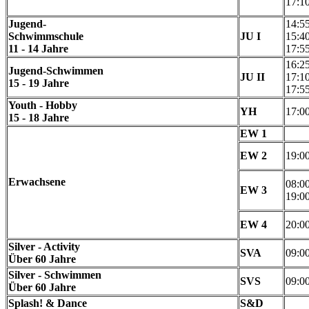
17:1
Jugend-
14:5
Schwimmschule
JU I
15:4
11 - 14 Jahre
17:5
16:2
Jugend-Schwimmen
JU II
17:1
15 - 19 Jahre
17:5
Youth - Hobby
YH
17:0
15 - 18 Jahre
EW 1
EW 2
19:0
Erwachsene
08:0
EW 3
19:0
EW 4
20:0
Silver - Activity
SVA
09:0
Über 60 Jahre
Silver - Schwimmen
SVS
09:0
Über 60 Jahre
Splash! & Dance
S&D