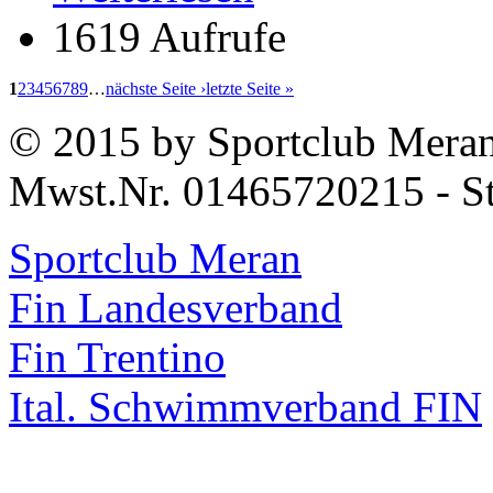
1619 Aufrufe
1
2
3
4
5
6
7
8
9
…
nächste Seite ›
letzte Seite »
© 2015 by Sportclub Mera
Mwst.Nr. 01465720215 - S
Sportclub Meran
Fin Landesverband
Fin Trentino
Ital. Schwimmverband FIN