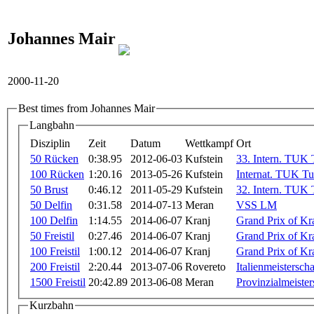
Johannes Mair
2000-11-20
Best times from Johannes Mair
Langbahn
Disziplin
Zeit
Datum
Wettkampf
Ort
50 Rücken
0:38.95
2012-06-03
Kufstein
33. Intern. TUK 
100 Rücken
1:20.16
2013-05-26
Kufstein
Internat. TUK Tu
50 Brust
0:46.12
2011-05-29
Kufstein
32. Intern. TUK 
50 Delfin
0:31.58
2014-07-13
Meran
VSS LM
100 Delfin
1:14.55
2014-06-07
Kranj
Grand Prix of Kr
50 Freistil
0:27.46
2014-06-07
Kranj
Grand Prix of Kr
100 Freistil
1:00.12
2014-06-07
Kranj
Grand Prix of Kr
200 Freistil
2:20.44
2013-07-06
Rovereto
Italienmeistersch
1500 Freistil
20:42.89
2013-06-08
Meran
Provinzialmeiste
Kurzbahn