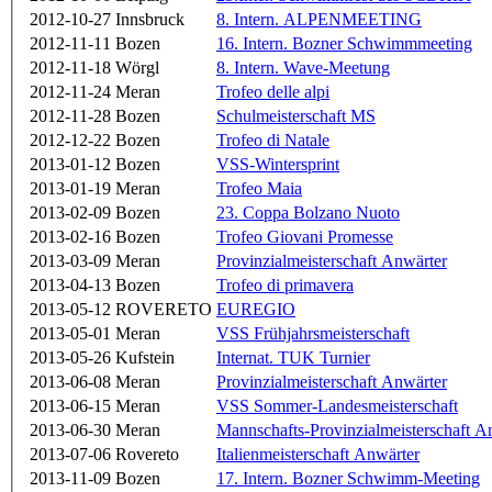
2012-10-27
Innsbruck
8. Intern. ALPENMEETING
2012-11-11
Bozen
16. Intern. Bozner Schwimmmeeting
2012-11-18
Wörgl
8. Intern. Wave-Meetung
2012-11-24
Meran
Trofeo delle alpi
2012-11-28
Bozen
Schulmeisterschaft MS
2012-12-22
Bozen
Trofeo di Natale
2013-01-12
Bozen
VSS-Wintersprint
2013-01-19
Meran
Trofeo Maia
2013-02-09
Bozen
23. Coppa Bolzano Nuoto
2013-02-16
Bozen
Trofeo Giovani Promesse
2013-03-09
Meran
Provinzialmeisterschaft Anwärter
2013-04-13
Bozen
Trofeo di primavera
2013-05-12
ROVERETO
EUREGIO
2013-05-01
Meran
VSS Frühjahrsmeisterschaft
2013-05-26
Kufstein
Internat. TUK Turnier
2013-06-08
Meran
Provinzialmeisterschaft Anwärter
2013-06-15
Meran
VSS Sommer-Landesmeisterschaft
2013-06-30
Meran
Mannschafts-Provinzialmeisterschaft 
2013-07-06
Rovereto
Italienmeisterschaft Anwärter
2013-11-09
Bozen
17. Intern. Bozner Schwimm-Meeting