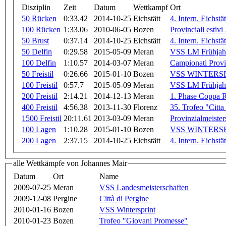
Disziplin
Zeit
Datum
Wettkampf
Ort
50 Rücken
0:33.42
2014-10-25
Eichstätt
4. Intern. Eichs
100 Rücken
1:33.06
2010-06-05
Bozen
Provinciali estiv
50 Brust
0:37.14
2014-10-25
Eichstätt
4. Intern. Eichs
50 Delfin
0:29.58
2015-05-09
Meran
VSS LM Frühjah
100 Delfin
1:10.57
2014-03-07
Meran
Campionati Provi
50 Freistil
0:26.66
2015-01-10
Bozen
VSS WINTERSR
100 Freistil
0:57.7
2015-05-09
Meran
VSS LM Frühjah
200 Freistil
2:14.21
2014-12-13
Meran
1. Phase Coppa R
400 Freistil
4:56.38
2013-11-30
Florenz
35. Trofeo "Citta
1500 Freistil
20:11.61
2013-03-09
Meran
Provinzialmeiste
100 Lagen
1:10.28
2015-01-10
Bozen
VSS WINTERSR
200 Lagen
2:37.15
2014-10-25
Eichstätt
4. Intern. Eichs
alle Wettkämpfe von Johannes Mair
Datum
Ort
Name
2009-07-25
Meran
VSS Landesmeisterschaften
2009-12-08
Pergine
Città di Pergine
2010-01-16
Bozen
VSS Wintersprint
2010-01-23
Bozen
Trofeo "Giovani Promesse"