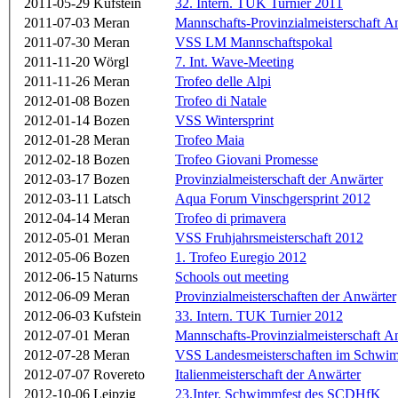
2011-05-29
Kufstein
32. Intern. TUK Turnier 2011
2011-07-03
Meran
Mannschafts-Provinzialmeisterschaft A
2011-07-30
Meran
VSS LM Mannschaftspokal
2011-11-20
Wörgl
7. Int. Wave-Meeting
2011-11-26
Meran
Trofeo delle Alpi
2012-01-08
Bozen
Trofeo di Natale
2012-01-14
Bozen
VSS Wintersprint
2012-01-28
Meran
Trofeo Maia
2012-02-18
Bozen
Trofeo Giovani Promesse
2012-03-17
Bozen
Provinzialmeisterschaft der Anwärter
2012-03-11
Latsch
Aqua Forum Vinschgersprint 2012
2012-04-14
Meran
Trofeo di primavera
2012-05-01
Meran
VSS Fruhjahrsmeisterschaft 2012
2012-05-06
Bozen
1. Trofeo Euregio 2012
2012-06-15
Naturns
Schools out meeting
2012-06-09
Meran
Provinzialmeisterschaften der Anwärter
2012-06-03
Kufstein
33. Intern. TUK Turnier 2012
2012-07-01
Meran
Mannschafts-Provinzialmeisterschaft 
2012-07-28
Meran
VSS Landesmeisterschaften im Schwi
2012-07-07
Rovereto
Italienmeisterschaft der Anwärter
2012-10-06
Leipzig
23.Inter. Schwimmfest des SCDHfK