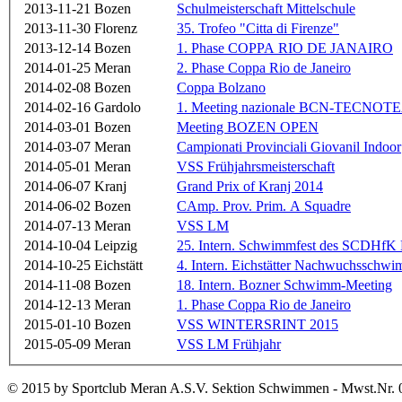
2013-11-21
Bozen
Schulmeisterschaft Mittelschule
2013-11-30
Florenz
35. Trofeo "Citta di Firenze"
2013-12-14
Bozen
1. Phase COPPA RIO DE JANAIRO
2014-01-25
Meran
2. Phase Coppa Rio de Janeiro
2014-02-08
Bozen
Coppa Bolzano
2014-02-16
Gardolo
1. Meeting nazionale BCN-TECNO
2014-03-01
Bozen
Meeting BOZEN OPEN
2014-03-07
Meran
Campionati Provinciali Giovanil Indoor
2014-05-01
Meran
VSS Frühjahrsmeisterschaft
2014-06-07
Kranj
Grand Prix of Kranj 2014
2014-06-02
Bozen
CAmp. Prov. Prim. A Squadre
2014-07-13
Meran
VSS LM
2014-10-04
Leipzig
25. Intern. Schwimmfest des SCDHfK 
2014-10-25
Eichstätt
4. Intern. Eichstätter Nachwuchsschw
2014-11-08
Bozen
18. Intern. Bozner Schwimm-Meeting
2014-12-13
Meran
1. Phase Coppa Rio de Janeiro
2015-01-10
Bozen
VSS WINTERSRINT 2015
2015-05-09
Meran
VSS LM Frühjahr
© 2015 by Sportclub Meran A.S.V. Sektion Schwimmen - Mwst.Nr. 