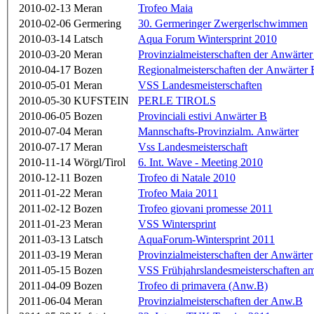
2010-02-13
Meran
Trofeo Maia
2010-02-06
Germering
30. Germeringer Zwergerlschwimmen
2010-03-14
Latsch
Aqua Forum Wintersprint 2010
2010-03-20
Meran
Provinzialmeisterschaften der Anwärter
2010-04-17
Bozen
Regionalmeisterschaften der Anwärter 
2010-05-01
Meran
VSS Landesmeisterschaften
2010-05-30
KUFSTEIN
PERLE TIROLS
2010-06-05
Bozen
Provinciali estivi Anwärter B
2010-07-04
Meran
Mannschafts-Provinzialm. Anwärter
2010-07-17
Meran
Vss Landesmeisterschaft
2010-11-14
Wörgl/Tirol
6. Int. Wave - Meeting 2010
2010-12-11
Bozen
Trofeo di Natale 2010
2011-01-22
Meran
Trofeo Maia 2011
2011-02-12
Bozen
Trofeo giovani promesse 2011
2011-01-23
Meran
VSS Wintersprint
2011-03-13
Latsch
AquaForum-Wintersprint 2011
2011-03-19
Meran
Provinzialmeisterschaften der Anwärter
2011-05-15
Bozen
VSS Frühjahrslandesmeisterschaften a
2011-04-09
Bozen
Trofeo di primavera (Anw.B)
2011-06-04
Meran
Provinzialmeisterschaften der Anw.B