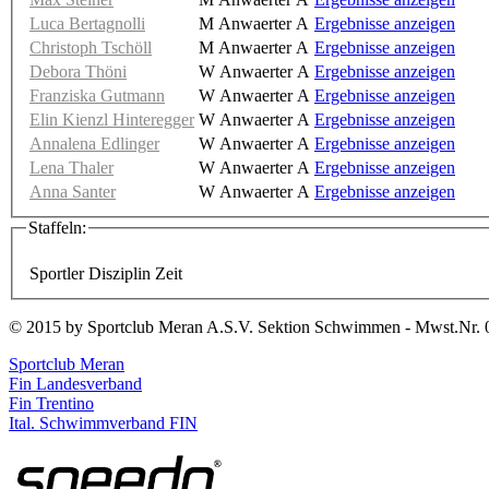
Luca Bertagnolli
M Anwaerter A
Ergebnisse anzeigen
Christoph Tschöll
M Anwaerter A
Ergebnisse anzeigen
Debora Thöni
W Anwaerter A
Ergebnisse anzeigen
Franziska Gutmann
W Anwaerter A
Ergebnisse anzeigen
Elin Kienzl Hinteregger
W Anwaerter A
Ergebnisse anzeigen
Annalena Edlinger
W Anwaerter A
Ergebnisse anzeigen
Lena Thaler
W Anwaerter A
Ergebnisse anzeigen
Anna Santer
W Anwaerter A
Ergebnisse anzeigen
Staffeln:
Sportler
Disziplin
Zeit
© 2015 by Sportclub Meran A.S.V. Sektion Schwimmen - Mwst.Nr. 
Sportclub Meran
Fin Landesverband
Fin Trentino
Ital. Schwimmverband FIN