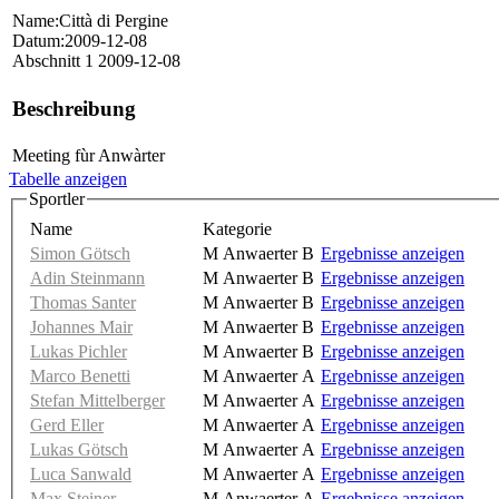
Name:Città di Pergine
Datum:2009-12-08
Abschnitt 1 2009-12-08
Beschreibung
Meeting fùr Anwàrter
Tabelle anzeigen
Sportler
Name
Kategorie
Simon Götsch
M Anwaerter B
Ergebnisse anzeigen
Adin Steinmann
M Anwaerter B
Ergebnisse anzeigen
Thomas Santer
M Anwaerter B
Ergebnisse anzeigen
Johannes Mair
M Anwaerter B
Ergebnisse anzeigen
Lukas Pichler
M Anwaerter B
Ergebnisse anzeigen
Marco Benetti
M Anwaerter A
Ergebnisse anzeigen
Stefan Mittelberger
M Anwaerter A
Ergebnisse anzeigen
Gerd Eller
M Anwaerter A
Ergebnisse anzeigen
Lukas Götsch
M Anwaerter A
Ergebnisse anzeigen
Luca Sanwald
M Anwaerter A
Ergebnisse anzeigen
Max Steiner
M Anwaerter A
Ergebnisse anzeigen