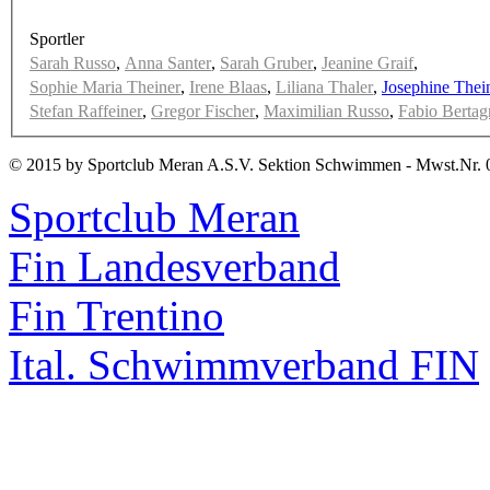
Sportler
Sarah Russo
,
Anna Santer
,
Sarah Gruber
,
Jeanine Graif
,
Sophie Maria Theiner
,
Irene Blaas
,
Liliana Thaler
,
Josephine Thei
Stefan Raffeiner
,
Gregor Fischer
,
Maximilian Russo
,
Fabio Bertag
© 2015 by Sportclub Meran A.S.V. Sektion Schwimmen - Mwst.Nr. 
Sportclub Meran
Fin Landesverband
Fin Trentino
Ital. Schwimmverband FIN