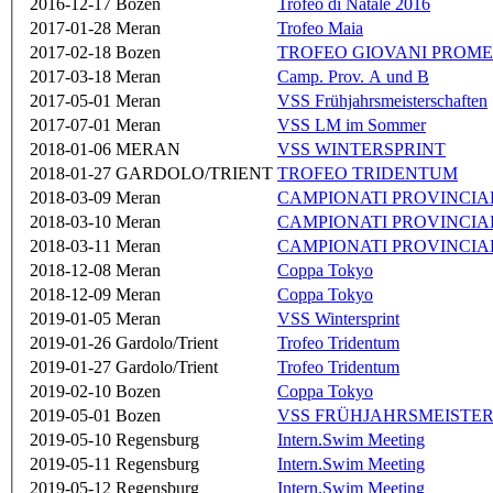
2016-12-17
Bozen
Trofeo di Natale 2016
2017-01-28
Meran
Trofeo Maia
2017-02-18
Bozen
TROFEO GIOVANI PROME
2017-03-18
Meran
Camp. Prov. A und B
2017-05-01
Meran
VSS Frühjahrsmeisterschaften
2017-07-01
Meran
VSS LM im Sommer
2018-01-06
MERAN
VSS WINTERSPRINT
2018-01-27
GARDOLO/TRIENT
TROFEO TRIDENTUM
2018-03-09
Meran
CAMPIONATI PROVINCIA
2018-03-10
Meran
CAMPIONATI PROVINCIA
2018-03-11
Meran
CAMPIONATI PROVINCIA
2018-12-08
Meran
Coppa Tokyo
2018-12-09
Meran
Coppa Tokyo
2019-01-05
Meran
VSS Wintersprint
2019-01-26
Gardolo/Trient
Trofeo Tridentum
2019-01-27
Gardolo/Trient
Trofeo Tridentum
2019-02-10
Bozen
Coppa Tokyo
2019-05-01
Bozen
VSS FRÜHJAHRSMEISTE
2019-05-10
Regensburg
Intern.Swim Meeting
2019-05-11
Regensburg
Intern.Swim Meeting
2019-05-12
Regensburg
Intern.Swim Meeting