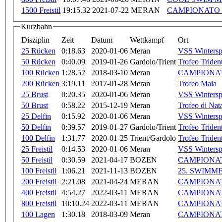
1500 Freistil
19:15.32
2021-07-22
MERAN
CAMPIONATO 
Kurzbahn
Disziplin
Zeit
Datum
Wettkampf
Ort
25 Rücken
0:18.63
2020-01-06
Meran
VSS Wintersp
50 Rücken
0:40.09
2019-01-26
Gardolo/Trient
Trofeo Tride
100 Rücken
1:28.52
2018-03-10
Meran
CAMPIONAT
200 Rücken
3:19.11
2017-01-28
Meran
Trofeo Maia
25 Brust
0:20.35
2020-01-06
Meran
VSS Wintersp
50 Brust
0:58.22
2015-12-19
Meran
Trofeo di Nat
25 Delfin
0:15.92
2020-01-06
Meran
VSS Wintersp
50 Delfin
0:39.57
2019-01-27
Gardolo/Trient
Trofeo Tride
100 Delfin
1:31.77
2020-01-25
Trient/Gardolo
Trofeo Tride
25 Freistil
0:14.53
2020-01-06
Meran
VSS Wintersp
50 Freistil
0:30.59
2021-04-17
BOZEN
CAMPIONA
100 Freistil
1:06.21
2021-11-13
BOZEN
25. SWIMM
200 Freistil
2:21.08
2021-04-24
MERAN
CAMPIONA
400 Freistil
4:54.27
2022-03-11
MERAN
CAMPIONA
800 Freistil
10:10.24
2022-03-11
MERAN
CAMPIONA
100 Lagen
1:30.18
2018-03-09
Meran
CAMPIONAT