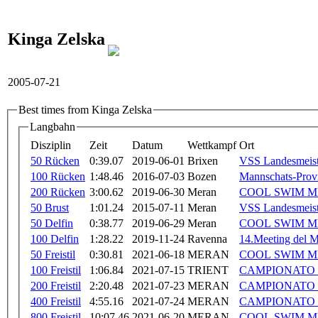
Kinga Zelska
2005-07-21
Best times from Kinga Zelska
Langbahn
Disziplin
Zeit
Datum
Wettkampf
Ort
50 Rücken
0:39.07
2019-06-01
Brixen
VSS Landesmeist
100 Rücken
1:48.46
2016-07-03
Bozen
Mannschats-Provi
200 Rücken
3:00.62
2019-06-30
Meran
COOL SWIM M
50 Brust
1:01.24
2015-07-11
Meran
VSS Landesmeist
50 Delfin
0:38.77
2019-06-29
Meran
COOL SWIM M
100 Delfin
1:28.22
2019-11-24
Ravenna
14.Meeting del 
50 Freistil
0:30.81
2021-06-18
MERAN
COOL SWIM M
100 Freistil
1:06.84
2021-07-15
TRIENT
CAMPIONATO
200 Freistil
2:20.48
2021-07-23
MERAN
CAMPIONATO 
400 Freistil
4:55.16
2021-07-24
MERAN
CAMPIONATO 
800 Freistil
10:07.46
2021-06-20
MERAN
COOL SWIM M