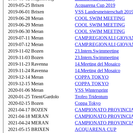
2019-05-25
Brixen
Acquarena Cup 2019
2019-06-01
Brixen
VSS Landesmeisterschaft 201
2019-06-28
Meran
COOL SWIM MEETING
2019-06-29
Meran
COOL SWIM MEETING
2019-06-30
Meran
COOL SWIM MEETING
2019-07-11
Meran
CAMP.REGIONALI GIOVAN
2019-07-12
Meran
CAMP.REGIONALI GIOVAN
2019-11-02
Bozen
23.Intern.Swimmeeting
2019-11-03
Bozen
23.Intern.Swimmeeting
2019-11-23
Ravenna
14.Meeting del Mosaico
2019-11-24
Ravenna
14.Meeting del Mosaico
2019-12-14
Meran
COPPA TOKYO
2019-12-15
Meran
COPPA TOKYO
2020-01-06
Meran
VSS Wintersprint
2020-01-25
Trient/Gardolo
Trofeo Tridentum
2020-02-15
Bozen
Coppa Tokyo
2021-04-17
BOZEN
CAMPIONATO PROVINCI
2021-04-18
MERAN
CAMPIONATO PROVINCI
2021-04-24
MERAN
CAMPIONATO PROVINCI
2021-05-15
BRIXEN
ACQUARENA CUP