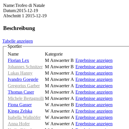
Name:Trofeo di Natale
Datum:2015-12-19
Abschnitt 1 2015-12-19
Beschreibung
Tabelle anzeigen
Sportler
Name
Kategorie
Florian Lex
M Anwaerter B
Ergebnisse anzeigen
Johannes Schnitzer
M Anwaerter B
Ergebnisse anzeigen
Lukas Hanny
M Anwaerter A
Ergebnisse anzeigen
Ivandro Goegele
M Anwaerter A
Ergebnisse anzeigen
Gregorius Garber
M Anwaerter A
Ergebnisse anzeigen
Thomas Caser
M Anwaerter A
Ergebnisse anzeigen
Michele Bertagnolli
M Anwaerter A
Ergebnisse anzeigen
Fiona Gasser
W Anwaerter B
Ergebnisse anzeigen
Kinga Zelska
W Anwaerter A
Ergebnisse anzeigen
Isabella Wallnöfer
W Anwaerter A
Ergebnisse anzeigen
Anna Hofer
W Anwaerter A
Ergebnisse anzeigen