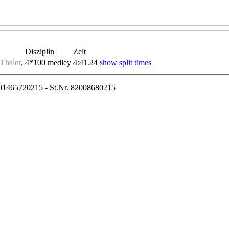
Disziplin
Zeit
Thaler
,
4*100 medley
4:41.24
show split times
01465720215 - St.Nr. 82008680215