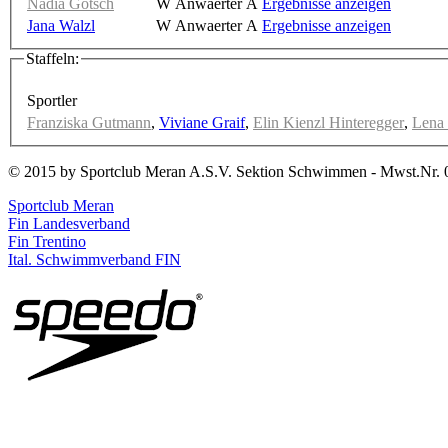
Nadia Götsch
W Anwaerter A
Ergebnisse anzeigen
Jana Walzl
W Anwaerter A
Ergebnisse anzeigen
Staffeln:
Sportler
Franziska Gutmann
,
Viviane Graif
,
Elin Kienzl Hinteregger
,
Lena 
© 2015 by Sportclub Meran A.S.V. Sektion Schwimmen - Mwst.Nr. 
Sportclub Meran
Fin Landesverband
Fin Trentino
Ital. Schwimmverband FIN