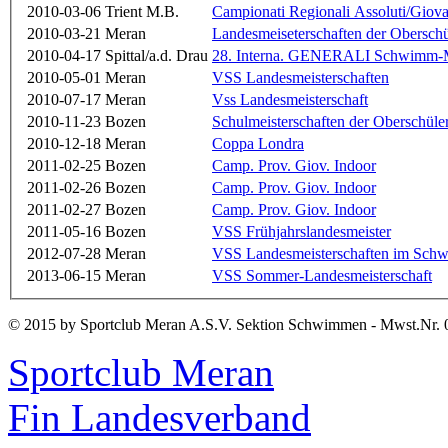
2010-03-06
Trient M.B.
Campionati Regionali Assoluti/Giova
2010-03-21
Meran
Landesmeiseterschaften der Oberschü
2010-04-17
Spittal/a.d. Drau
28. Interna. GENERALI Schwimm-
2010-05-01
Meran
VSS Landesmeisterschaften
2010-07-17
Meran
Vss Landesmeisterschaft
2010-11-23
Bozen
Schulmeisterschaften der Oberschüle
2010-12-18
Meran
Coppa Londra
2011-02-25
Bozen
Camp. Prov. Giov. Indoor
2011-02-26
Bozen
Camp. Prov. Giov. Indoor
2011-02-27
Bozen
Camp. Prov. Giov. Indoor
2011-05-16
Bozen
VSS Frühjahrslandesmeister
2012-07-28
Meran
VSS Landesmeisterschaften im Sch
2013-06-15
Meran
VSS Sommer-Landesmeisterschaft
© 2015 by Sportclub Meran A.S.V. Sektion Schwimmen - Mwst.Nr. 
Sportclub Meran
Fin Landesverband