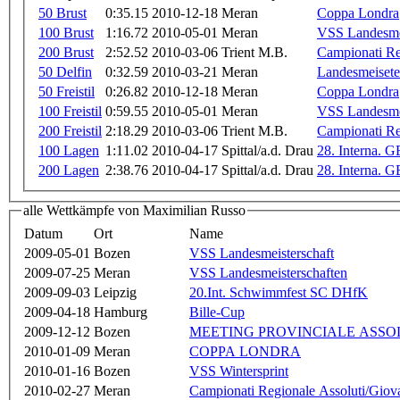
50 Brust
0:35.15
2010-12-18
Meran
Coppa Londra
100 Brust
1:16.72
2010-05-01
Meran
VSS Landesmei
200 Brust
2:52.52
2010-03-06
Trient M.B.
Campionati Reg
50 Delfin
0:32.59
2010-03-21
Meran
Landesmeisete
50 Freistil
0:26.82
2010-12-18
Meran
Coppa Londra
100 Freistil
0:59.55
2010-05-01
Meran
VSS Landesmei
200 Freistil
2:18.29
2010-03-06
Trient M.B.
Campionati Reg
100 Lagen
1:11.02
2010-04-17
Spittal/a.d. Drau
28. Interna.
200 Lagen
2:38.76
2010-04-17
Spittal/a.d. Drau
28. Interna.
alle Wettkämpfe von Maximilian Russo
Datum
Ort
Name
2009-05-01
Bozen
VSS Landesmeisterschaft
2009-07-25
Meran
VSS Landesmeisterschaften
2009-09-03
Leipzig
20.Int. Schwimmfest SC DHfK
2009-04-18
Hamburg
Bille-Cup
2009-12-12
Bozen
MEETING PROVINCIALE ASS
2010-01-09
Meran
COPPA LONDRA
2010-01-16
Bozen
VSS Wintersprint
2010-02-27
Meran
Campionati Regionale Assoluti/Giova