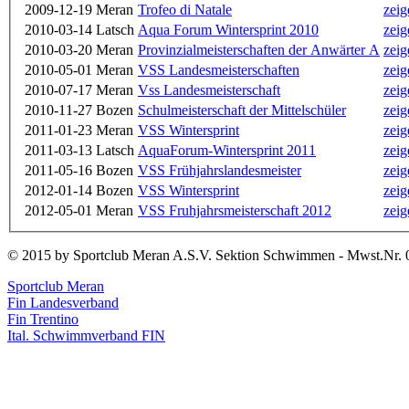
2009-12-19
Meran
Trofeo di Natale
zeig
2010-03-14
Latsch
Aqua Forum Wintersprint 2010
zeig
2010-03-20
Meran
Provinzialmeisterschaften der Anwärter A
zeig
2010-05-01
Meran
VSS Landesmeisterschaften
zeig
2010-07-17
Meran
Vss Landesmeisterschaft
zeig
2010-11-27
Bozen
Schulmeisterschaft der Mittelschüler
zeig
2011-01-23
Meran
VSS Wintersprint
zeig
2011-03-13
Latsch
AquaForum-Wintersprint 2011
zeig
2011-05-16
Bozen
VSS Frühjahrslandesmeister
zeig
2012-01-14
Bozen
VSS Wintersprint
zeig
2012-05-01
Meran
VSS Fruhjahrsmeisterschaft 2012
zeig
© 2015 by Sportclub Meran A.S.V. Sektion Schwimmen - Mwst.Nr. 
Sportclub Meran
Fin Landesverband
Fin Trentino
Ital. Schwimmverband FIN