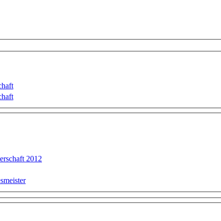
haft
haft
erschaft 2012
smeister