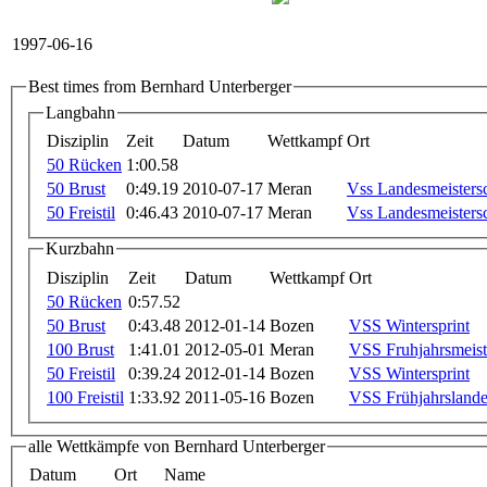
1997-06-16
Best times from Bernhard Unterberger
Langbahn
Disziplin
Zeit
Datum
Wettkampf
Ort
50 Rücken
1:00.58
50 Brust
0:49.19
2010-07-17
Meran
Vss Landesmeistersc
50 Freistil
0:46.43
2010-07-17
Meran
Vss Landesmeistersc
Kurzbahn
Disziplin
Zeit
Datum
Wettkampf
Ort
50 Rücken
0:57.52
50 Brust
0:43.48
2012-01-14
Bozen
VSS Wintersprint
100 Brust
1:41.01
2012-05-01
Meran
VSS Fruhjahrsmeist
50 Freistil
0:39.24
2012-01-14
Bozen
VSS Wintersprint
100 Freistil
1:33.92
2011-05-16
Bozen
VSS Frühjahrslande
alle Wettkämpfe von Bernhard Unterberger
Datum
Ort
Name