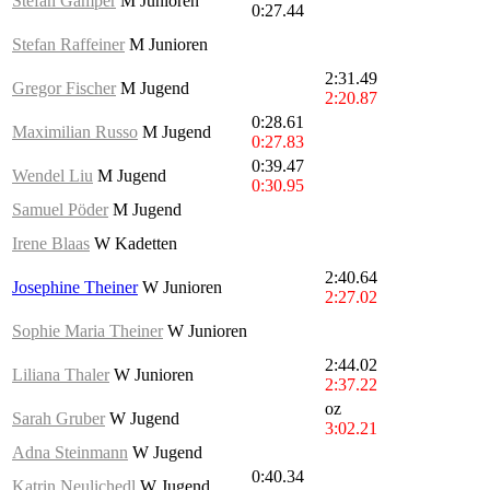
Stefan Gamper
M Junioren
0:27.44
Stefan Raffeiner
M Junioren
2:31.49
Gregor Fischer
M Jugend
2:20.87
0:28.61
Maximilian Russo
M Jugend
0:27.83
0:39.47
Wendel Liu
M Jugend
0:30.95
Samuel Pöder
M Jugend
Irene Blaas
W Kadetten
2:40.64
Josephine Theiner
W Junioren
2:27.02
Sophie Maria Theiner
W Junioren
2:44.02
Liliana Thaler
W Junioren
2:37.22
oz
Sarah Gruber
W Jugend
3:02.21
Adna Steinmann
W Jugend
0:40.34
Katrin Neulichedl
W Jugend