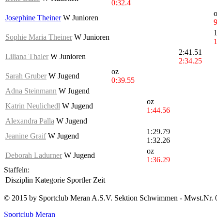
0:32.4
Josephine Theiner
W Junioren
9
1
Sophie Maria Theiner
W Junioren
1
2:41.51
Liliana Thaler
W Junioren
2:34.25
oz
Sarah Gruber
W Jugend
0:39.55
Adna Steinmann
W Jugend
oz
Katrin Neulichedl
W Jugend
1:44.56
Alexandra Palla
W Jugend
1:29.79
Jeanine Graif
W Jugend
1:32.26
oz
Deborah Ladurner
W Jugend
1:36.29
Staffeln:
Disziplin
Kategorie
Sportler
Zeit
© 2015 by Sportclub Meran A.S.V. Sektion Schwimmen - Mwst.Nr. 
Sportclub Meran