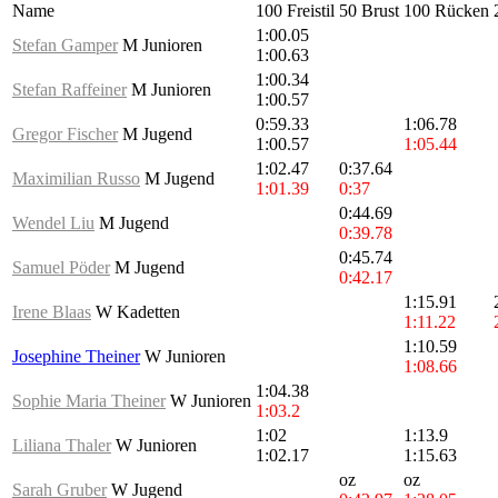
Name
100 Freistil
50 Brust
100 Rücken
1:00.05
Stefan Gamper
M Junioren
1:00.63
1:00.34
Stefan Raffeiner
M Junioren
1:00.57
0:59.33
1:06.78
Gregor Fischer
M Jugend
1:00.57
1:05.44
1:02.47
0:37.64
Maximilian Russo
M Jugend
1:01.39
0:37
0:44.69
Wendel Liu
M Jugend
0:39.78
0:45.74
Samuel Pöder
M Jugend
0:42.17
1:15.91
Irene Blaas
W Kadetten
1:11.22
1:10.59
Josephine Theiner
W Junioren
1:08.66
1:04.38
Sophie Maria Theiner
W Junioren
1:03.2
1:02
1:13.9
Liliana Thaler
W Junioren
1:02.17
1:15.63
oz
oz
Sarah Gruber
W Jugend