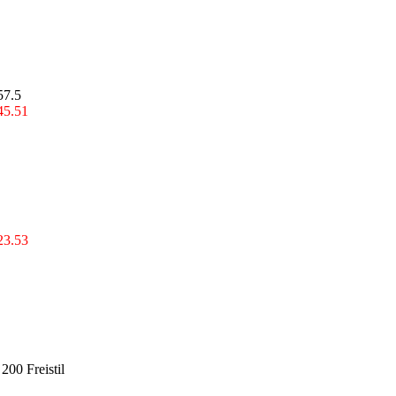
57.5
45.51
23.53
200 Freistil