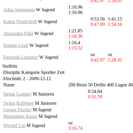
0:42.97
1:28.05
1:16.96
Adna Steinmann
W Jugend
1:16.96
0:53.56
1:41.15
Katrin Neulichedl
W Jugend
0:47.09
1:34.16
1:21.85
Alexandra Palla
W Jugend
1:18.36
1:16.4
Jeanine Graif
W Jugend
1:15.52
oz
oz
Deborah Ladurner
W Jugend
0:42.97
1:28.35
Staffeln:
Disziplin
Kategorie
Sportler
Zeit
Abschnitt: 2 - 2009-12-12
Name
200 Brust
50 Delfin
400 Lagen
40
0:34.84
Stefan Gamper
M Junioren
0:31.59
Stefan Raffeiner
M Junioren
Gregor Fischer
M Jugend
Maximilian Russo
M Jugend
oz
Wendel Liu
M Jugend
3:16.74