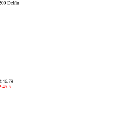
200 Delfin
2:46.79
2:45.5