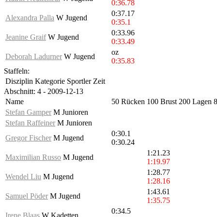
0:36.78
0:37.17
Alexandra Palla
W Jugend
0:35.1
0:33.96
Jeanine Graif
W Jugend
0:33.49
oz
Deborah Ladurner
W Jugend
0:35.83
Staffeln:
Disziplin
Kategorie
Sportler
Zeit
Abschnitt: 4 - 2009-12-13
Name
50 Rücken
100 Brust
200 Lagen
8
Stefan Gamper
M Junioren
Stefan Raffeiner
M Junioren
0:30.1
Gregor Fischer
M Jugend
0:30.24
1:21.23
Maximilian Russo
M Jugend
1:19.97
1:28.77
Wendel Liu
M Jugend
1:28.16
1:43.61
Samuel Pöder
M Jugend
1:35.75
0:34.5
Irene Blaas
W Kadetten