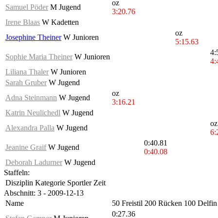
oz
Samuel Pöder
M Jugend
3:20.76
Irene Blaas
W Kadetten
oz
Josephine Theiner
W Junioren
5:15.63
4:
Sophie Maria Theiner
W Junioren
4:
Liliana Thaler
W Junioren
Sarah Gruber
W Jugend
oz
Adna Steinmann
W Jugend
3:16.21
Katrin Neulichedl
W Jugend
oz
Alexandra Palla
W Jugend
6:
0:40.81
Jeanine Graif
W Jugend
0:40.08
Deborah Ladurner
W Jugend
Staffeln:
Disziplin
Kategorie
Sportler
Zeit
Abschnitt: 3 - 2009-12-13
Name
50 Freistil
200 Rücken
100 Delfin
0:27.36