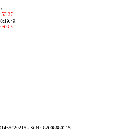
oz
:53.27
0:19.49
0:03.5
01465720215 - St.Nr. 82008680215