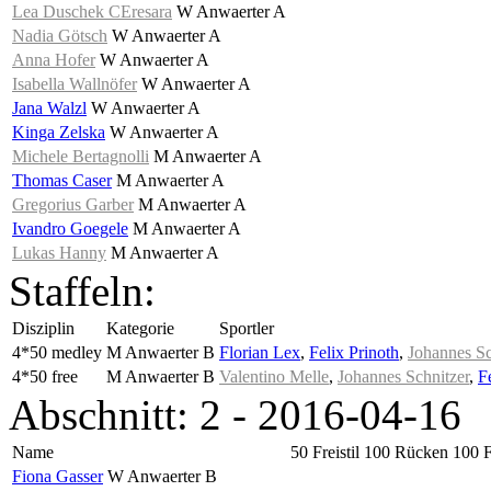
Lea Duschek CEresara
W Anwaerter A
Nadia Götsch
W Anwaerter A
Anna Hofer
W Anwaerter A
Isabella Wallnöfer
W Anwaerter A
Jana Walzl
W Anwaerter A
Kinga Zelska
W Anwaerter A
Michele Bertagnolli
M Anwaerter A
Thomas Caser
M Anwaerter A
Gregorius Garber
M Anwaerter A
Ivandro Goegele
M Anwaerter A
Lukas Hanny
M Anwaerter A
Staffeln:
Disziplin
Kategorie
Sportler
4*50 medley
M Anwaerter B
Florian Lex
,
Felix Prinoth
,
Johannes Sc
4*50 free
M Anwaerter B
Valentino Melle
,
Johannes Schnitzer
,
F
Abschnitt: 2 - 2016-04-16
Name
50 Freistil
100 Rücken
100 F
Fiona Gasser
W Anwaerter B