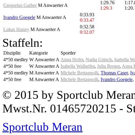
1:29.76
1:17.
Gregorius Garber
M Anwaerter A
1:29.3
1:20.
0:33.93
Ivandro Goegele
M Anwaerter A
0:33.47
0:32.58
Lukas Hanny
M Anwaerter A
0:32.07
Staffeln:
Disziplin
Kategorie
Sportler
4*50 medley
W Anwaerter A
Anna Hofer
,
Nadia Götsch
,
Isabella W
4*50 free
W Anwaerter A
Isabella Wallnöfer
,
Julia Berger
,
Anna 
4*50 medley
M Anwaerter A
Michele Bertagnolli
,
Thomas Caser
,
Iv
4*50 free
M Anwaerter A
Michele Bertagnolli
,
Ivandro Goegele
,
© 2015 by Sportclub Mera
Mwst.Nr. 01465720215 - S
Sportclub Meran