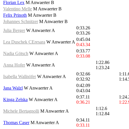
Florian Lex
M Anwaerter B
Valentino Melle
M Anwaerter B
Felix Prinoth
M Anwaerter B
Johannes Schnitzer
M Anwaerter B
0:33.26
Julia Berger
W Anwaerter A
0:33.26
0:45.04
Lea Duschek CEresara
W Anwaerter A
0:43.34
0:33.77
Nadia Götsch
W Anwaerter A
0:33.08
1:22.86
Anna Hofer
W Anwaerter A
1:23.24
0:32.66
1:11.
Isabella Wallnöfer
W Anwaerter A
0:32.92
1:14.
0:42.09
Jana Walzl
W Anwaerter A
0:43.04
0:37.11
1:24.
Kinga Zelska
W Anwaerter A
0:36.21
1:22.
1:12.6
Michele Bertagnolli
M Anwaerter A
1:12.84
0:34.11
Thomas Caser
M Anwaerter A
0:33.11