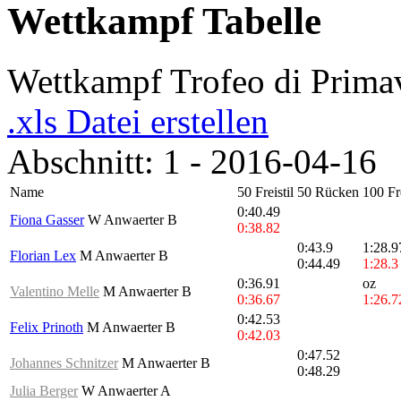
Wettkampf Tabelle
Wettkampf Trofeo di Prima
.xls Datei erstellen
Abschnitt: 1 - 2016-04-16
Name
50 Freistil
50 Rücken
100 Fre
0:40.49
Fiona Gasser
W Anwaerter B
0:38.82
0:43.9
1:28.9
Florian Lex
M Anwaerter B
0:44.49
1:28.3
0:36.91
oz
Valentino Melle
M Anwaerter B
0:36.67
1:26.7
0:42.53
Felix Prinoth
M Anwaerter B
0:42.03
0:47.52
Johannes Schnitzer
M Anwaerter B
0:48.29
Julia Berger
W Anwaerter A