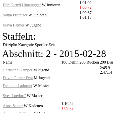
1:01.02
Elin Kienzl Hinteregger
W Junioren
1:00.72
1:00.67
Sonja Profaizer
W Junioren
1:01.18
Maya Laimer
W Jugend
Staffeln:
Disziplin
Kategorie
Sportler
Zeit
Abschnitt: 2 - 2015-02-28
Name
100 Delfin
200 Rücken
200 Bru
2:45.91
Christoph Gamper
M Jugend
2:47.14
David Garber Fent
M Jugend
Deborah Ladurner
W Master
Svea Luedorff
W Master
1:10.52
Anna Santer
W Kadetten
1:09.72