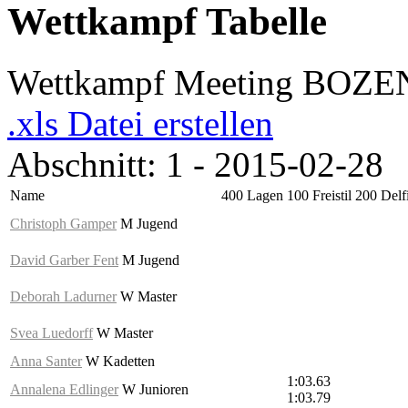
Wettkampf Tabelle
Wettkampf Meeting BOZE
.xls Datei erstellen
Abschnitt: 1 - 2015-02-28
Name
400 Lagen
100 Freistil
200 Delf
Christoph Gamper
M Jugend
David Garber Fent
M Jugend
Deborah Ladurner
W Master
Svea Luedorff
W Master
Anna Santer
W Kadetten
1:03.63
Annalena Edlinger
W Junioren
1:03.79