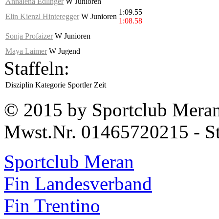
Annalena Edlinger
W Junioren
1:09.55
Elin Kienzl Hinteregger
W Junioren
1:08.58
Sonja Profaizer
W Junioren
Maya Laimer
W Jugend
Staffeln:
Disziplin
Kategorie
Sportler
Zeit
© 2015 by Sportclub Mera
Mwst.Nr. 01465720215 - S
Sportclub Meran
Fin Landesverband
Fin Trentino