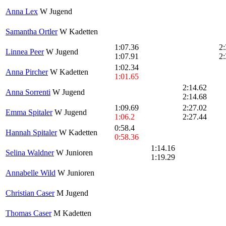
Anna Lex
W Jugend
Samantha Ortler
W Kadetten
1:07.36
2:
Linnea Peer
W Jugend
1:07.91
2:
1:02.34
Anna Pircher
W Kadetten
1:01.65
2:14.62
Anna Sorrenti
W Jugend
2:14.68
1:09.69
2:27.02
Emma Spitaler
W Jugend
1:06.2
2:27.44
0:58.4
Hannah Spitaler
W Kadetten
0:58.36
1:14.16
Selina Waldner
W Junioren
1:19.29
Annabelle Wild
W Junioren
Christian Caser
M Jugend
Thomas Caser
M Kadetten