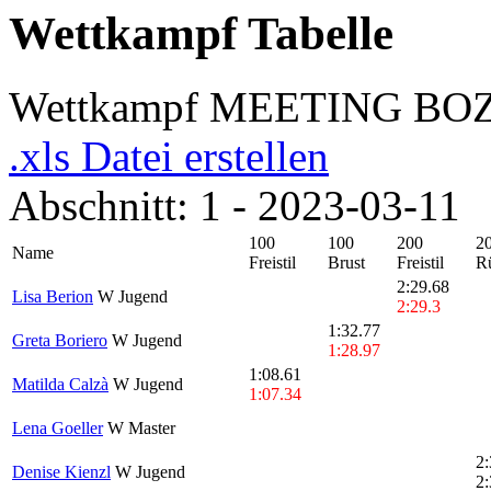
Wettkampf Tabelle
Wettkampf MEETING BOZ
.xls Datei erstellen
Abschnitt: 1 - 2023-03-11
100
100
200
2
Name
Freistil
Brust
Freistil
R
2:29.68
Lisa Berion
W Jugend
2:29.3
1:32.77
Greta Boriero
W Jugend
1:28.97
1:08.61
Matilda Calzà
W Jugend
1:07.34
Lena Goeller
W Master
2:
Denise Kienzl
W Jugend
2: