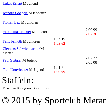
Lukas Erhart
M Jugend
Ivandro Goegele
M Kadetten
Florian Lex
M Junioren
2:09.99
Maximilian Pichler
M Jugend
2:07.36
1:04.45
Felix Prinoth
M Junioren
1:03.62
Clemens Schwienbacher
M
Master
2:02.27
Paul Spitaler
M Jugend
2:03.08
1:01.7
Toni Unterholzer
M Jugend
1:00.99
Staffeln:
Disziplin
Kategorie
Sportler
Zeit
© 2015 by Sportclub Mera