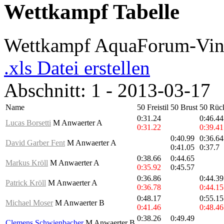
Wettkampf Tabelle
Wettkampf AquaForum-Vins
.xls Datei erstellen
Abschnitt: 1 - 2013-03-17
Name
50 Freistil
50 Brust
50 Rüc
0:31.24
0:46.44
Lucas Borsetti
M Anwaerter A
0:31.22
0:39.41
0:40.99
0:36.64
David Garber Fent
M Anwaerter A
0:41.05
0:37.7
0:38.66
0:44.65
Markus Kröll
M Anwaerter A
0:35.92
0:45.57
0:36.86
0:44.39
Patrick Kröll
M Anwaerter A
0:36.78
0:44.15
0:48.17
0:55.15
Michael Moser
M Anwaerter B
0:41.46
0:48.46
0:38.26
0:49.49
Clemens Schwienbacher
M Anwaerter B