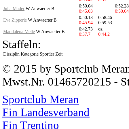
0:50.04
0:52.28
Julia Mader
W Anwaerter B
0:45.03
0:50.64
0:50.13
0:58.46
Eva Zipperle
W Anwaerter B
0:45.94
0:59.53
0:42.73
oz
Maddalena Melle
W Anwaerter B
0:37.7
0:44.2
Staffeln:
Disziplin
Kategorie
Sportler
Zeit
© 2015 by Sportclub Mera
Mwst.Nr. 01465720215 - S
Sportclub Meran
Fin Landesverband
Fin Trentino