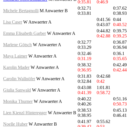
0:35.81
0:46.9
0:32.71
0:37.62
Michele Bertagnolli
M Anwaerter B
0:33.81
0:38.93
0:41.56
0:44
Lisa Caser
W Anwaerter A
0:43.07
0:40.52
0:44.82
0:39.75
Emma Elisabeth Garber
W Anwaerter A
0:42.88
0:39.25
0:32.77
0:36.87
Marlene Götsch
W Anwaerter A
0:33.29
0:36.94
0:32.46
0:36.1
Maya Laimer
W Anwaerter A
0:31.19
0:35.65
0:38.32
0:42.49
Karolin Mader
W Anwaerter A
0:36.95
0:42.44
0:31.83
0:42.68
Carolin Wallnöfer
W Anwaerter A
0:32.84
0:42
0:43.08
1:01.81
Giulia Sanwald
W Anwaerter A
0:41.39
0:58.72
0:40.22
0:51.16
Monika Thurner
W Anwaerter A
0:40.26
0:50.73
0:38.53
0:45.13
Lien Kienzl Hinteregger
W Anwaerter B
0:38.95
0:46.41
0:41.97
0:55.62
Noelle Huber
W Anwaerter B
0:39.42
0:53