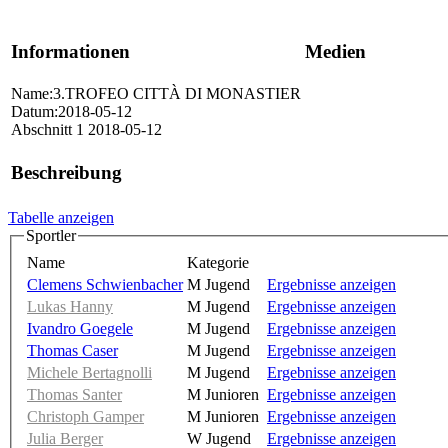
Informationen
Medien
Name:3.TROFEO CITTÀ DI MONASTIER
Datum:2018-05-12
Abschnitt 1 2018-05-12
Beschreibung
Tabelle anzeigen
Sportler
Name
Kategorie
Clemens Schwienbacher
M Jugend
Ergebnisse anzeigen
Lukas Hanny
M Jugend
Ergebnisse anzeigen
Ivandro Goegele
M Jugend
Ergebnisse anzeigen
Thomas Caser
M Jugend
Ergebnisse anzeigen
Michele Bertagnolli
M Jugend
Ergebnisse anzeigen
Thomas Santer
M Junioren
Ergebnisse anzeigen
Christoph Gamper
M Junioren
Ergebnisse anzeigen
Julia Berger
W Jugend
Ergebnisse anzeigen