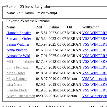
Rekorde 25 breast Langbahn
Name
Zeit
Datum
Ort
Wettkampf
Rekorde 25 breast Kurzbahn
Name
Zeit
Datum
Ort
Wettkampf
Hannah Spitaler
0:15.51
2023-01-07
MERAN
VSS WINTER
Samantha Ortler
0:15.64
2023-01-07
MERAN
VSS WINTER
Selina Waldner
0:15.97
2025-01-06
MERAN
VSS WINTER
Anna Pircher
0:16.08
2023-01-07
MERAN
VSS WINTER
Annabelle Wild
0:17.01
2025-01-06
MERAN
VSS WINTER
Miriam Innerhofer
0:17.48
2018-01-06
MERAN
VSS WINTER
Sonja Profaizer
0:17.84
2018-01-06
MERAN
VSS WINTER
Maria Hofer
0:18.61
2018-01-06
MERAN
VSS WINTER
Maya Laimer
0:18.97
2019-01-05
Meran
VSS Winterspri
Lisa Caser
0:19.1
2018-01-06
MERAN
VSS WINTER
Karolin Mader
0:19.88
2018-01-06
MERAN
VSS WINTER
Aileen Ruebsamen
0:20.86
2020-01-06
Meran
VSS Winterspri