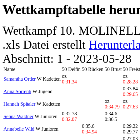
Wettkampftabelle heru
Wettkampf 10. MOLINEL
.xls Datei erstellt
Herunterl
Abschnitt: 1 - 2023-05-28
Name
50 Delfin
50 Rücken
50 Brust
50 Freist
oz
oz
Samantha Ortler
W Kadetten
0:31.34
0:28.28
0:33.84
Anna Sorrenti
W Jugend
0:29.65
oz
oz
Hannah Spitaler
W Kadetten
0:34.79
0:27.63
0:32.78
0:34.6
Selina Waldner
W Junioren
0:32.07
0:36.5
0:35.6
0:29.22
Annabelle Wild
W Junioren
0:34.94
0:29.77
0:27.03