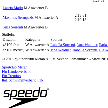
1:23.59
Laurin Markt
M Anwaerter B
2:18.81
Maximos Sermpezis
M Anwaerter A
2:19.18
Silas Sorrenti
M Anwaerter B
Staffeln:
Disziplin
Kategorie
Sportler
4*100 free
W Anwaerter A
Isabella Sorrenti
,
Jana Waldner
,
Ilaria
4*100 medley
W Anwaerter A
Jana Waldner
,
Isabella Sorrenti
,
Lia W
© 2015 by Sportclub Meran A.S.V. Sektion Schwimmen - Mwst.Nr. 
Sportclub Meran
Fin Landesverband
Fin Trentino
Ital. Schwimmverband FIN