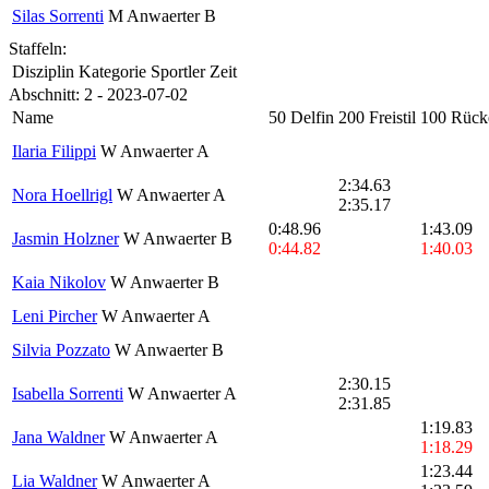
Silas Sorrenti
M Anwaerter B
Staffeln:
Disziplin
Kategorie
Sportler
Zeit
Abschnitt: 2 - 2023-07-02
Name
50 Delfin
200 Freistil
100 Rück
Ilaria Filippi
W Anwaerter A
2:34.63
Nora Hoellrigl
W Anwaerter A
2:35.17
0:48.96
1:43.09
Jasmin Holzner
W Anwaerter B
0:44.82
1:40.03
Kaia Nikolov
W Anwaerter B
Leni Pircher
W Anwaerter A
Silvia Pozzato
W Anwaerter B
2:30.15
Isabella Sorrenti
W Anwaerter A
2:31.85
1:19.83
Jana Waldner
W Anwaerter A
1:18.29
1:23.44
Lia Waldner
W Anwaerter A