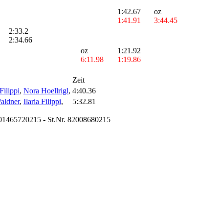
1:42.67
oz
1:41.91
3:44.45
2:33.2
2:34.66
oz
1:21.92
6:11.98
1:19.86
Zeit
 Filippi
,
Nora Hoellrigl
,
4:40.36
aldner
,
Ilaria Filippi
,
5:32.81
01465720215 - St.Nr. 82008680215