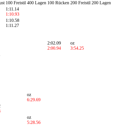
ust
100 Freistil
400 Lagen
100 Rücken
200 Freistil
200 Lagen
1:11.14
1:10.93
1:10.58
1:11.27
2:02.09
oz
2:00.94
3:54.25
1
1
oz
6:29.69
2
3
oz
5:28.56