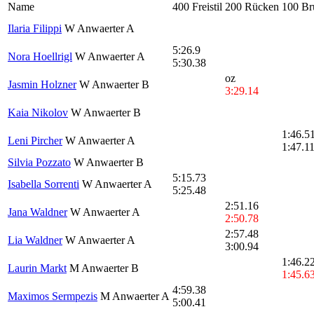
Name
400 Freistil
200 Rücken
100 Br
Ilaria Filippi
W Anwaerter A
5:26.9
Nora Hoellrigl
W Anwaerter A
5:30.38
oz
Jasmin Holzner
W Anwaerter B
3:29.14
Kaia Nikolov
W Anwaerter B
1:46.5
Leni Pircher
W Anwaerter A
1:47.1
Silvia Pozzato
W Anwaerter B
5:15.73
Isabella Sorrenti
W Anwaerter A
5:25.48
2:51.16
Jana Waldner
W Anwaerter A
2:50.78
2:57.48
Lia Waldner
W Anwaerter A
3:00.94
1:46.2
Laurin Markt
M Anwaerter B
1:45.6
4:59.38
Maximos Sermpezis
M Anwaerter A
5:00.41