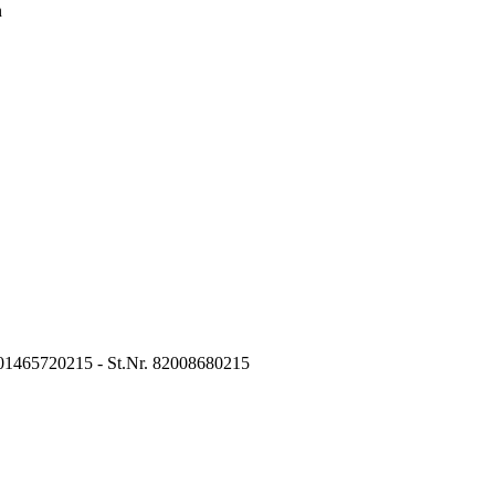
n
01465720215 - St.Nr. 82008680215