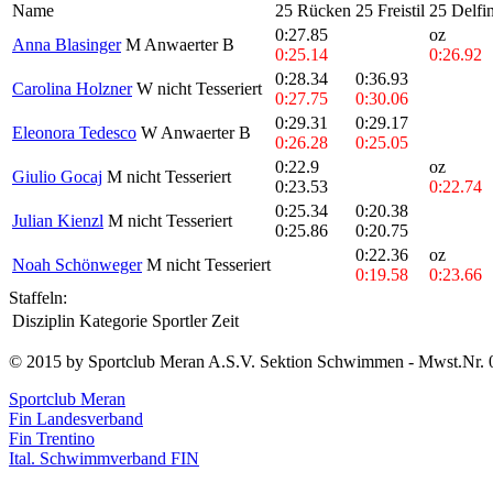
Name
25 Rücken
25 Freistil
25 Delfi
0:27.85
oz
Anna Blasinger
M Anwaerter B
0:25.14
0:26.92
0:28.34
0:36.93
Carolina Holzner
W nicht Tesseriert
0:27.75
0:30.06
0:29.31
0:29.17
Eleonora Tedesco
W Anwaerter B
0:26.28
0:25.05
0:22.9
oz
Giulio Gocaj
M nicht Tesseriert
0:23.53
0:22.74
0:25.34
0:20.38
Julian Kienzl
M nicht Tesseriert
0:25.86
0:20.75
0:22.36
oz
Noah Schönweger
M nicht Tesseriert
0:19.58
0:23.66
Staffeln:
Disziplin
Kategorie
Sportler
Zeit
© 2015 by Sportclub Meran A.S.V. Sektion Schwimmen - Mwst.Nr. 
Sportclub Meran
Fin Landesverband
Fin Trentino
Ital. Schwimmverband FIN