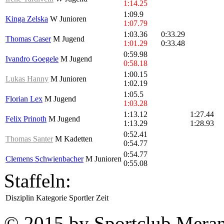
1:14.25
1:09.9
Kinga Zelska
W Junioren
1:07.79
1:03.36
0:33.29
Thomas Caser
M Jugend
1:01.29
0:33.48
0:59.98
Ivandro Goegele
M Jugend
0:58.18
1:00.15
Lukas Hanny
M Junioren
1:02.19
1:05.5
Florian Lex
M Jugend
1:03.28
1:13.12
1:27.44
Felix Prinoth
M Jugend
1:13.29
1:28.93
0:52.41
Thomas Santer
M Kadetten
0:54.77
0:54.77
Clemens Schwienbacher
M Junioren
0:55.08
Staffeln:
Disziplin
Kategorie
Sportler
Zeit
© 2015 by Sportclub Mera