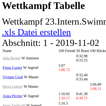
Wettkampf Tabelle
Wettkampf 23.Intern.Swim
.xls Datei erstellen
Abschnitt: 1 - 2019-11-02
Name
100 Freistil
50 Brust
100 Rück
0:32.98
Julia Berger
W Junioren
0:33.55
1:07
Fiona Gasser
W Jugend
1:06.72
0:32.44
Viviane Graif
W Master
0:33.44
1:06.89
Maya Laimer
W Master
1:06.51
1:16.92
0:41.38
Anna Pircher
W Jugend
1:10.17
0:39.72
1:16.5
Irene Tardivelli
W Jugend