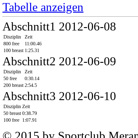
Tabelle anzeigen
Abschnitt1 2012-06-08
Disziplin
Zeit
800 free
11:00.46
100 breast
1:25.31
Abschnitt2 2012-06-09
Disziplin
Zeit
50 free
0:30.14
200 breast
2:54.5
Abschnitt3 2012-06-10
Disziplin
Zeit
50 breast
0:38.79
100 free
1:07.91
© 2015 by Sportclub Mera