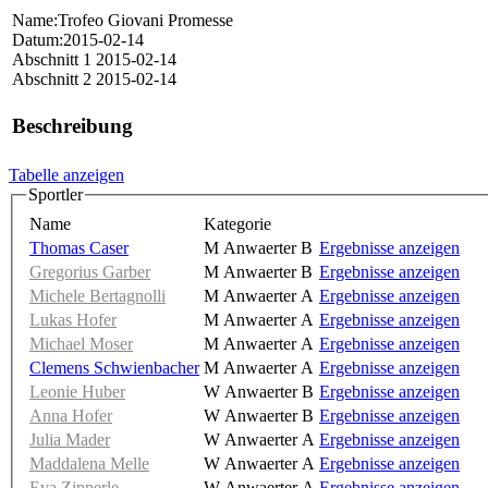
Name:Trofeo Giovani Promesse
Datum:2015-02-14
Abschnitt 1 2015-02-14
Abschnitt 2 2015-02-14
Beschreibung
Tabelle anzeigen
Sportler
Name
Kategorie
Thomas Caser
M Anwaerter B
Ergebnisse anzeigen
Gregorius Garber
M Anwaerter B
Ergebnisse anzeigen
Michele Bertagnolli
M Anwaerter A
Ergebnisse anzeigen
Lukas Hofer
M Anwaerter A
Ergebnisse anzeigen
Michael Moser
M Anwaerter A
Ergebnisse anzeigen
Clemens Schwienbacher
M Anwaerter A
Ergebnisse anzeigen
Leonie Huber
W Anwaerter B
Ergebnisse anzeigen
Anna Hofer
W Anwaerter B
Ergebnisse anzeigen
Julia Mader
W Anwaerter A
Ergebnisse anzeigen
Maddalena Melle
W Anwaerter A
Ergebnisse anzeigen
Eva Zipperle
W Anwaerter A
Ergebnisse anzeigen