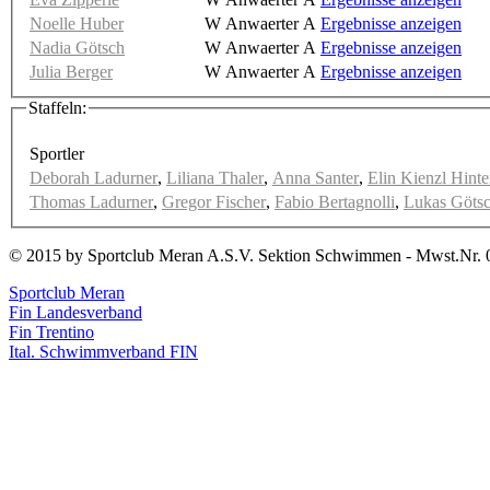
Noelle Huber
W Anwaerter A
Ergebnisse anzeigen
Nadia Götsch
W Anwaerter A
Ergebnisse anzeigen
Julia Berger
W Anwaerter A
Ergebnisse anzeigen
Staffeln:
Sportler
Deborah Ladurner
,
Liliana Thaler
,
Anna Santer
,
Elin Kienzl Hinte
Thomas Ladurner
,
Gregor Fischer
,
Fabio Bertagnolli
,
Lukas Göts
© 2015 by Sportclub Meran A.S.V. Sektion Schwimmen - Mwst.Nr. 
Sportclub Meran
Fin Landesverband
Fin Trentino
Ital. Schwimmverband FIN