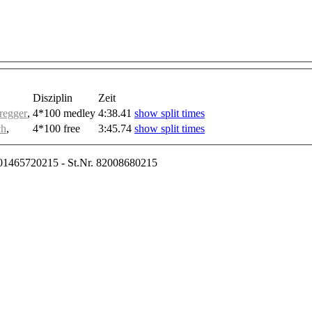
Disziplin
Zeit
regger
,
4*100 medley
4:38.41
show split times
ch
,
4*100 free
3:45.74
show split times
01465720215 - St.Nr. 82008680215